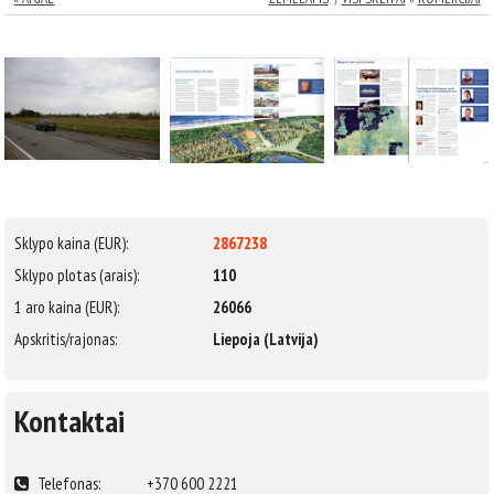
Sklypo kaina (EUR):
2867238
Sklypo plotas (arais):
110
1 aro kaina (EUR):
26066
Apskritis/rajonas:
Liepoja (Latvija)
Kontaktai
Telefonas:
+370 600 2221