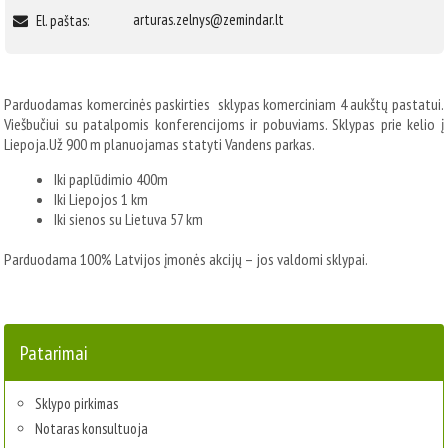
arturas.zelnys@zemindar.lt
El. paštas:
Parduodamas komercinės paskirties sklypas komerciniam 4 aukštų pastatui.
Viešbučiui su patalpomis konferencijoms ir pobuviams. Sklypas prie kelio į
Liepoja.Už 900 m planuojamas statyti Vandens parkas.
Iki paplūdimio 400m
Iki Liepojos 1 km
Iki sienos su Lietuva 57 km
Parduodama 100% Latvijos įmonės akcijų – jos valdomi sklypai.
Patarimai
Sklypo pirkimas
Notaras konsultuoja